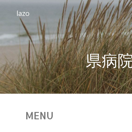
コ
ン
lazo
テ
ン
ツ
へ
ス
県病
キ
ッ
プ
MENU