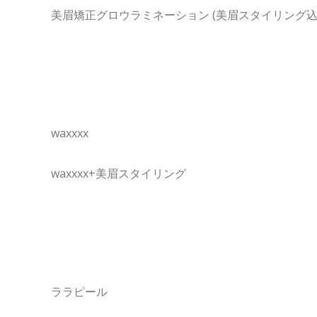
美眉矯正グロウラミネーション (美眉スタイリング込
waxxxx
waxxxx+美眉スタイリング
ララピール