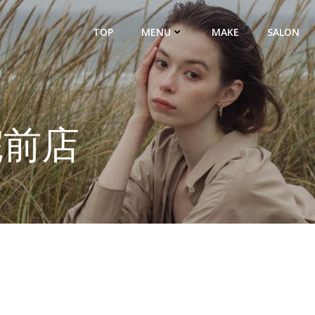
TOP
MENU
MAKE
SALON
院前店