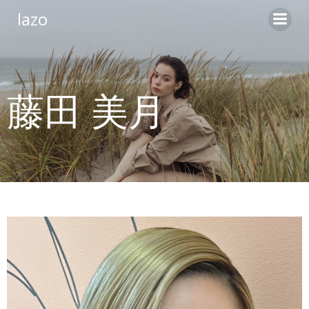
コ
lazo
ン
テ
ン
ツ
へ
藤田 美月
ス
キ
ッ
プ